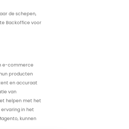
aar de schepen,
te Backoffice voor
 hun e-commerce
 hun producten
stent en accuraat
tie van
het helpen met het
ervaring in het
Magento, kunnen