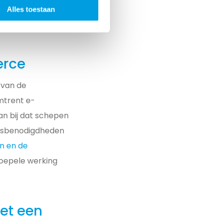
Alles toestaan
klant te
erce
 van de
mtrent e-
n bij dat schepen
eepsbenodigdheden
n en de
soepele werking
et een