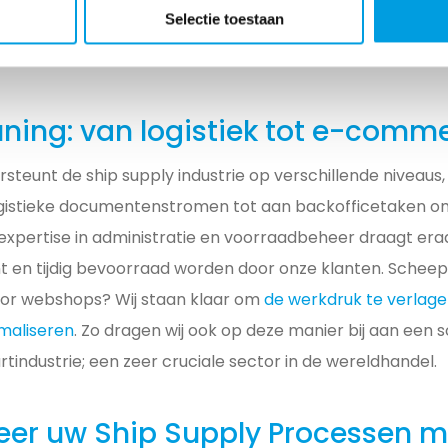
Selectie toestaan
t ons in staat om een nauwkeurige offerte te geven en de 
ze kwaliteit en betrouwbaarheid.
ning: van logistiek tot e-comm
teunt de ship supply industrie op verschillende niveaus,
ogistieke documentenstromen tot aan backofficetaken o
pertise in administratie en voorraadbeheer draagt eraa
ënt en tijdig bevoorraad worden door onze klanten. Sch
oor webshops? Wij staan klaar om
de werkdruk te verlage
maliseren
. Zo dragen wij ook op deze manier bij aan een 
industrie; een zeer cruciale sector in de wereldhandel.
eer uw Ship Supply Processen m