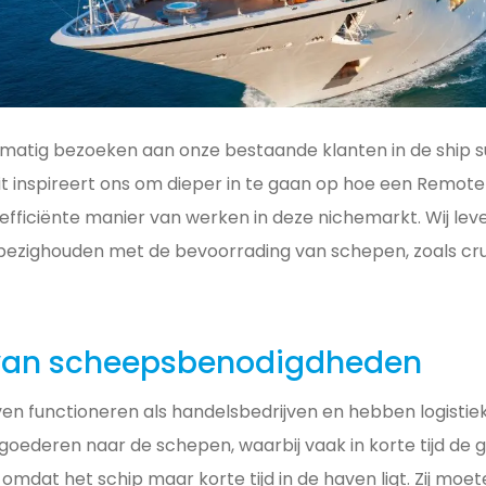
atig bezoeken aan onze bestaande klanten in de ship s
it inspireert ons om dieper in te gaan op hoe een Remote
efficiënte manier van werken in deze nichemarkt. Wij lev
h bezighouden met de bevoorrading van schepen, zoals c
 van scheepsbenodigdheden
ven functioneren als handelsbedrijven en hebben logistie
 goederen naar de schepen, waarbij vaak in korte tijd d
mdat het schip maar korte tijd in de haven ligt. Zij moe