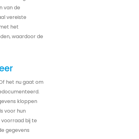
n van de
al vereiste
 met het
den, waardoor de
eer
 Of het nu gaat om
 gedocumenteerd.
egevens kloppen
ls voor hun
voorraad bij te
 de gegevens