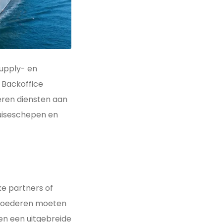
upply- en
 Backoffice
eren diensten aan
ruiseschepen en
ke partners of
e goederen moeten
ten een uitgebreide