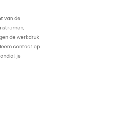
nt van de
enstromen,
agen de werkdruk
. Neem contact op
ondial, je