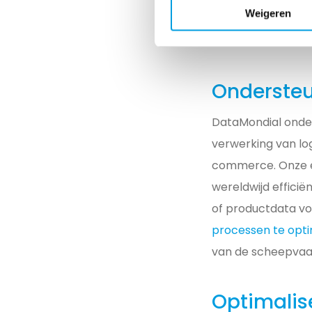
Weigeren
verloopt. Dit stel
verzekeren van on
Ondersteu
DataMondial onders
verwerking van l
commerce. Onze ex
wereldwijd effici
of productdata v
processen te opti
van de scheepvaart
Optimalis