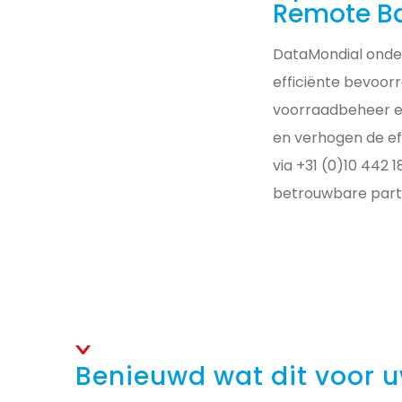
Remote Ba
DataMondial onder
efficiënte bevoo
voorraadbeheer e
en verhogen de ef
via +31 (0)10 442 
betrouwbare partn
Benieuwd wat dit voor 