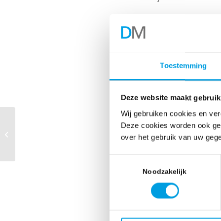
Het verla
Door de handelsact
Toestemming
werkdruk voor hun 
updaten van produc
Deze website maakt gebruik
activiteiten. Dit 
Wij gebruiken cookies en ver
en uitdagender.
Menselijke
Deze cookies worden ook gepl
handelingen
over het gebruik van uw gege
onmisbaar bij
Testen en
Machine Learning en
Toestemmingsselectie
AI
Noodzakelijk
Wij begrijpen dat 
Daarom bieden wij
samenwerken met d
verfijnen, en we 