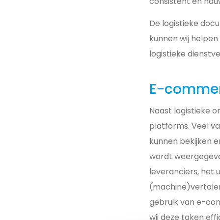
consistent en nauw
De logistieke doc
kunnen wij helpen 
logistieke dienst
E-commer
Naast logistieke 
platforms. Veel v
kunnen bekijken e
wordt weergegeven
leveranciers, het
(machine)vertalen
gebruik van e-co
wij deze taken effi