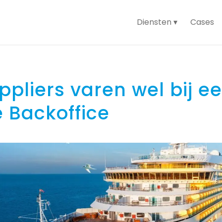
Diensten
Cases
ppliers varen wel bij e
 Backoffice