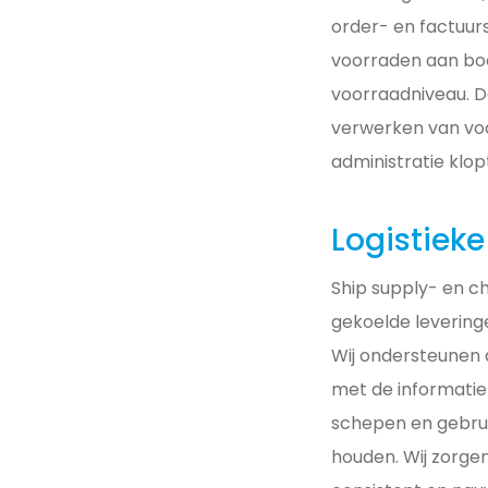
order- en factuur
voorraden aan boo
voorraadniveau. D
verwerken van vo
administratie klopt
Logistiek
Ship supply- en c
gekoelde levering
Wij ondersteunen 
met de informatie
schepen en gebrui
houden. Wij zorge