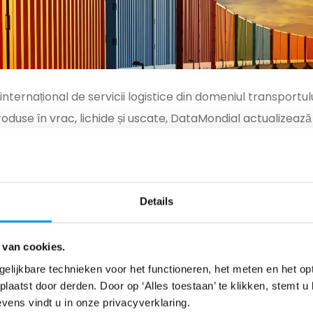
internațional de servicii logistice din domeniul transportu
 produse în vrac, lichide și uscate, DataMondial actualize
. Prin actualizări de sistem live, orice schimbări neprevăz
părților implicate în timp real. Acest lucru optimizează 
nt și furnizori.
Details
 noastră
 van cookies.
e, destinație și rute disponibile, sunt alese modalitățile ade
gelijkbare technieken voor het functioneren, het meten en het op
 cu experiență despre proces și un coordonator de echipă
aatst door derden. Door op ‘Alles toestaan’ te klikken, stemt u 
vens vindt u in onze privacyverklaring.
itatea și calitatea. În fiecare zi, gestionăm volume mar