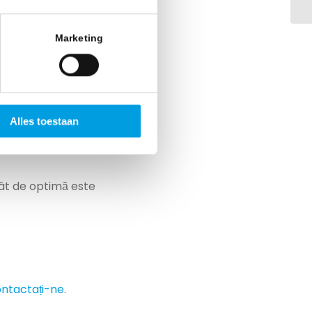
Trace). Iată câteva
Marketing
Alles toestaan
cât de optimă este
ntactați-ne
.