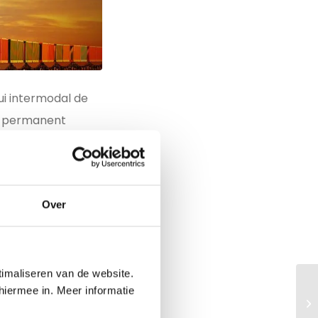
lui intermodal de
ază permanent
ute devin
comunicarea
Over
cvate. Angajații cu
timaliseren van de website.
 permanent
hiermee in. Meer informatie
i de documente