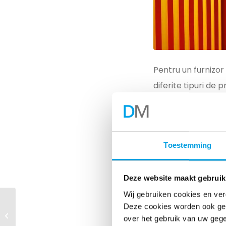
Pentru un furnizor 
diferite tipuri de
starea expedierilor
cunoscute tuturor 
logistică dintre clie
Toestemming
Abordarea
Deze website maakt gebruik
În funcție de origin
Wij gebruiken cookies en ver
înaltă calificare,
Deze cookies worden ook gepl
Digitizarea arhivelor
over het gebruik van uw gege
garantează continu