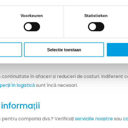
luri, modificări de program, localizare și urmărire (Track&
 ce procesăm anual:
Voorkeuren
Statistieken
cole în mailbox
icări tip Track&Trace
Selectie toestaan
lizări programate
rmări de rezervare
continuitate în afaceri și reduceri de costuri. Indiferent 
perții în logistică
sunt încă necesari.
informații
 pentru compania dvs.? Verificați
serviciile noastre
sau
co