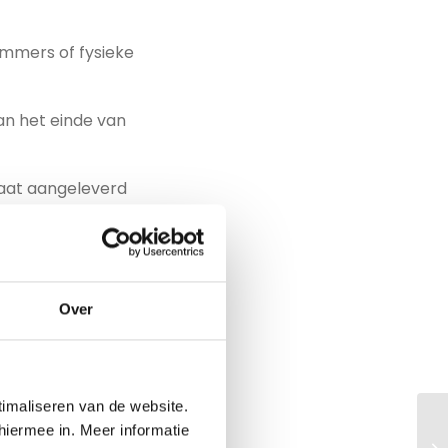
ummers of fysieke
an het einde van
laat aangeleverd
(POD) dagenlang
Over
verborgen
timaliseren van de website.
onele kosten en
hiermee in. Meer informatie
 de afgesproken