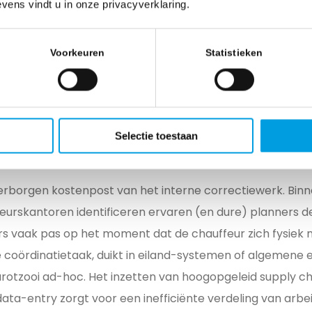
vens vindt u in onze privacyverklaring.
 terminal overschrijdt, treedt een boeteclausule in werki
in Document Management tonen aan dat een gebrek aan d
Voorkeuren
Statistieken
 leidt tot onnodige opslag- en detentiekosten.
en zich dagelijks op. Een container die stilslaat doordat 
een typfout bevat, genereert demurrage bij de terminal 
Selectie toestaan
bruik van het chassis. Dit snijdt direct het rendement va
e weg.
erborgen kostenpost van het interne correctiewerk. Binne
teurskantoren identificeren ervaren (en dure) planners 
 vaak pas op het moment dat de chauffeur zich fysiek 
e coördinatietaak, duikt in eiland-systemen of algemene
arotzooi ad-hoc. Het inzetten van hoogopgeleid supply c
ata-entry zorgt voor een inefficiënte verdeling van arbe