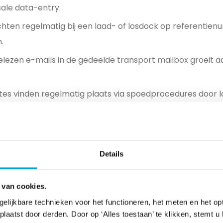
sale data-entry.
hten regelmatig bij een laad- of losdock op referentien
.
elezen e-mails in de gedeelde transport mailbox groeit a
es vinden regelmatig plaats via spoedprocedures door 
t papierwerk.
pt structurele vertraging op omdat de Proof of Delivery 
voor deze aan het systeem wordt toegevoegd.
Details
e consequenties: Demurrage en 
en
 van cookies.
gelijkbare technieken voor het functioneren, het meten en het op
chterstanden vertalen zich onmiddellijk in harde operati
aatst door derden. Door op ‘Alles toestaan’ te klikken, stemt u 
instmarge per zending. Zodra een container of zending