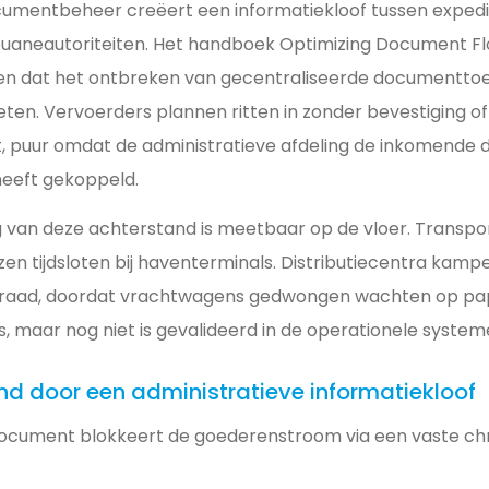
umentbeheer creëert een informatiekloof tussen expedi
uaneautoriteiten. Het handboek Optimizing Document Fl
ien dat het ontbreken van gecentraliseerde documenttoe
keten. Vervoerders plannen ritten in zonder bevestiging o
ft, puur omdat de administratieve afdeling de inkomend
heeft gekoppeld.
g van deze achterstand is meetbaar op de vloer. Transpo
en tijdsloten bij haventerminals. Distributiecentra kam
raad, doordat vrachtwagens gedwongen wachten op pap
is, maar nog niet is gevalideerd in de operationele system
and door een administratieve informatiekloof
ocument blokkeert de goederenstroom via een vaste ch