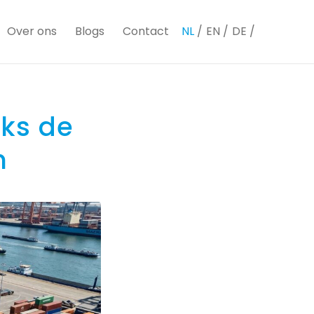
Over ons
Blogs
Contact
NL
EN
DE
cks de
n