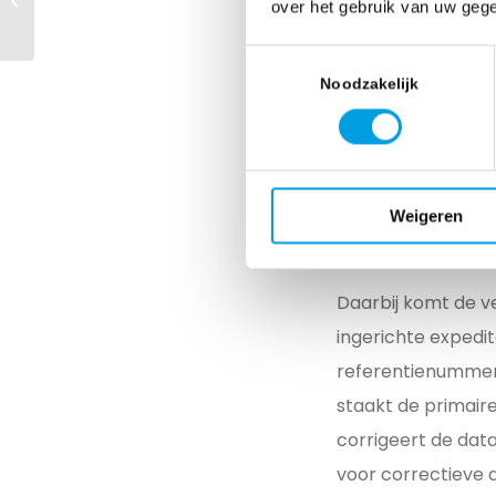
over het gebruik van uw gege
bottleneck van uw
‘free time’ op een
logistieke AI-project
Toestemmingsselectie
Smart Supply Cha
Noodzakelijk
de documentenflow
Deze kosten stapel
douanereferentie 
Weigeren
kosten voor het ge
logistieke operati
Daarbij komt de v
ingerichte expedi
referentienummers
staakt de primair
corrigeert de dat
voor correctieve d