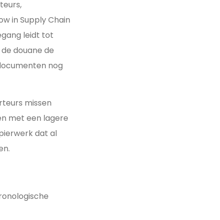
teurs,
ow in Supply Chain
gang leidt tot
f de douane de
e documenten nog
rteurs missen
pen met een lagere
ierwerk dat al
en.
ronologische