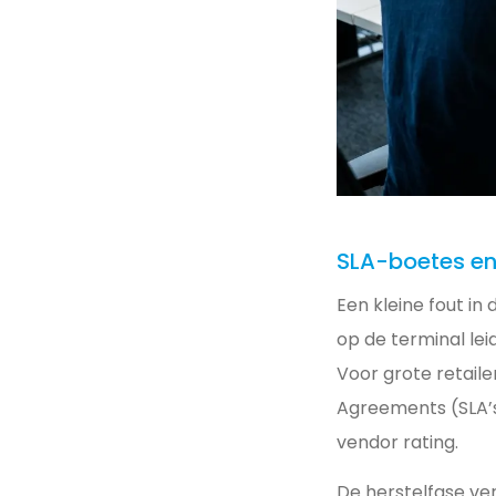
SLA-boetes en
Een kleine fout in
op de terminal lei
Voor grote retaile
Agreements (SLA’s
vendor rating.
De herstelfase ve