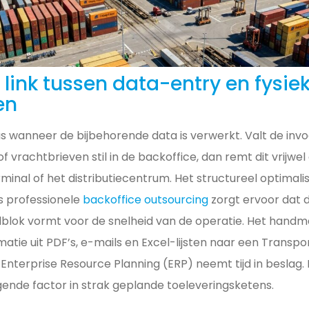
 link tussen data-entry en fysie
en
 wanneer de bijbehorende data is verwerkt. Valt de invo
vrachtbrieven stil in de backoffice, dan remt dit vrijwel 
minal of het distributiecentrum. Het structureel optimal
s professionele
backoffice outsourcing
zorgt ervoor dat 
elblok vormt voor de snelheid van de operatie. Het hand
matie uit PDF’s, e-mails en Excel-lijsten naar een Tran
nterprise Resource Planning (ERP) neemt tijd in beslag. 
ende factor in strak geplande toeleveringsketens.