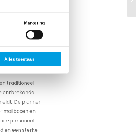
ng. Rapporten over
irect inzicht in
Marketing
een
en detention-
Alles toestaan
n de totale
n traditioneel
de ontbrekende
meldt. De planner
 e-mailboxen en
hain-personeel
id en een sterke