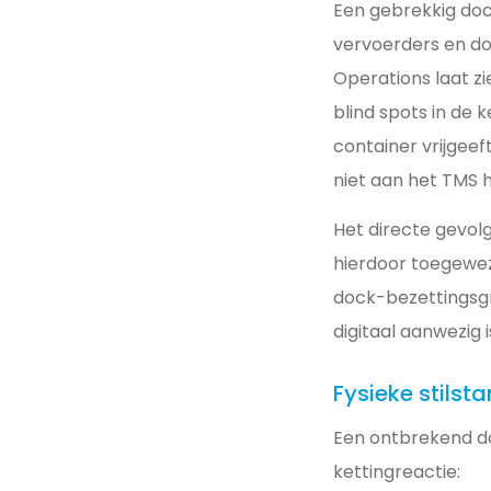
Een gebrekkig doc
vervoerders en do
Operations laat z
blind spots in de 
container vrijgee
niet aan het TMS 
Het directe gevol
hierdoor toegewez
dock-bezettingsg
digitaal aanwezig 
Fysieke stilst
Een ontbrekend d
kettingreactie: