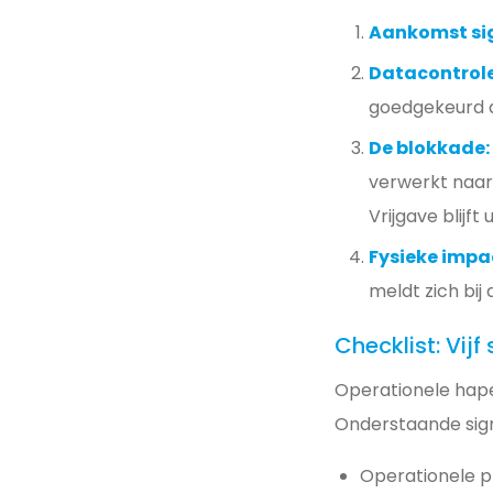
Aankomst si
Datacontrole
goedgekeurd 
De blokkade:
verwerkt naa
Vrijgave blijft u
Fysieke impa
meldt zich bij
Checklist: Vij
Operationele hape
Onderstaande sign
Operationele p