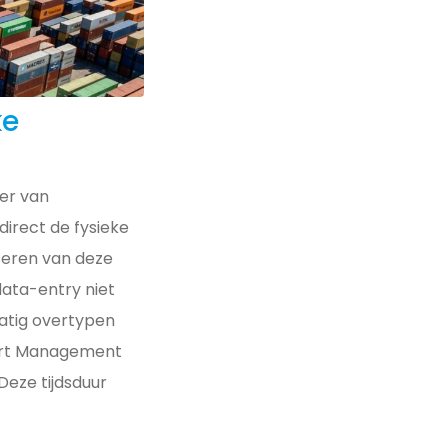
ke
er van
direct de fysieke
iseren van deze
data-entry niet
matig overtypen
sport Management
Deze tijdsduur