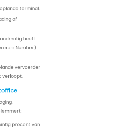
eplande terminal.
ading of
handmatig heeft
erence Number).
plande vervoerder
t verloopt.
koffice
aging.
belemmert:
intig procent van