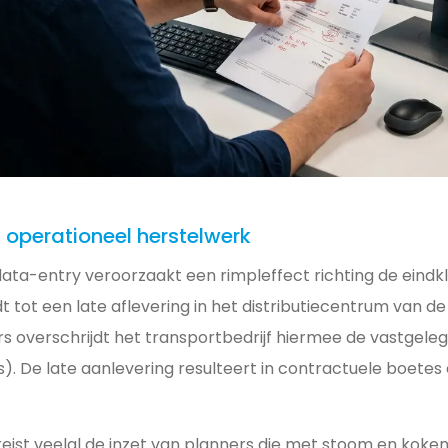
 operationeel herstelwerk
 data-entry veroorzaakt een rimpleffect richting de eindk
dt tot een late aflevering in het distributiecentrum van 
rs overschrijdt het transportbedrijf hiermee de vastgeleg
). De late aanlevering resulteert in contractuele boetes
reist veelal de inzet van planners die met stoom en koke