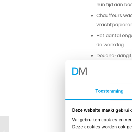
hun tijd aan ba
Chauffeurs wac
vrachtpapieren
Het aantal ong
de werkdag.
Douane-aangift
of laat verwerk
Facturatie loo
fysiek zwerft 
Toestemming
Financiël
ketenkost
Deze website maakt gebruik
Wij gebruiken cookies en ver
Administratieve a
Vuile legacy data: De
Deze cookies worden ook gepl
onverwachte
een verminderde w