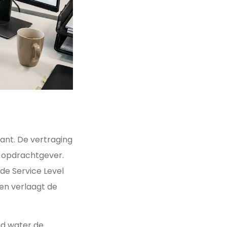
lant. De vertraging
de opdrachtgever.
de Service Level
 en verlaagt de
nd water de