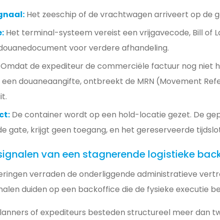
gnaal:
Het zeeschip of de vrachtwagen arriveert op de g
:
Het terminal-systeem vereist een vrijgavecode, Bill of L
douanedocument voor verdere afhandeling.
Omdat de expediteur de commerciële factuur nog niet 
r een douaneaangifte, ontbreekt de MRN (Movement Ref
it.
ct:
De container wordt op een hold-locatie gezet. De ge
 de gate, krijgt geen toegang, en het gereserveerde tijdslo
f signalen van een stagnerende logistieke bac
ringen verraden de onderliggende administratieve vertr
alen duiden op een backoffice die de fysieke executie 
lanners of expediteurs besteden structureel meer dan tw