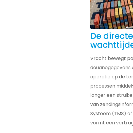
De directe
wachttijd
Vracht bewegt pas
douanegegevens of 
operatie op de ter
processen middel
langer een struik
van zendingsinfor
Systeem (TMS) of E
vormt een vertrag