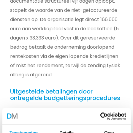
documentatie structureel vijf dagen oploopt,
stapelt de waarde van de niet-gefactureerde
diensten op. De organisatie legt direct 166.666
euro aan werkkapitaal vast in de backoffice (5
dagen x 33.333 euro). Over dit gereserveerde
bedrag betaalt de onderneming doorlopend
rentekosten via de eigen lopende kredietlijnen
of mist het rendement, terwijl de zending fysiek
allang is afgerond.
Uitgestelde betalingen door
ontregelde budgetteringsprocedures
Facturen die met vertraging bij opdrachtgevers
aankomen, stuiten vaak op gefixeerde
betalingscycli en budgetteringsrondes. Veel
Toestemming
Details
Over