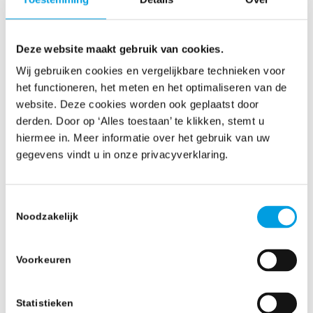
georganiseerde afnemers draaien specifieke
betalingsruns op vaste dagen per maand. Valt
Deze website maakt gebruik van cookies.
een opgeschorte, pas laat geconsolideerde
Wij gebruiken cookies en vergelijkbare technieken voor
factuur buiten de wekelijkse of maandelijkse
het functioneren, het meten en het optimaliseren van de
afsluiting van de inkoopadministratie van de
website. Deze cookies worden ook geplaatst door
eindklant, dan schuift betaling onvermijdelijk op
derden. Door op ‘Alles toestaan’ te klikken, stemt u
hiermee in. Meer informatie over het gebruik van uw
naar de volgende run. Een initiële vijf dagen
gegevens vindt u in onze privacyverklaring.
backoffice-oponthoud bij de expediteur
escaleert via de budgettaire regels van de klant
Toestemmingsselectie
moeiteloos richting een extra betaaltermijn van
Noodzakelijk
dertig dagen.
Voorkeuren
Interne frictie: Operations,
Sales en Finance uit
Statistieken