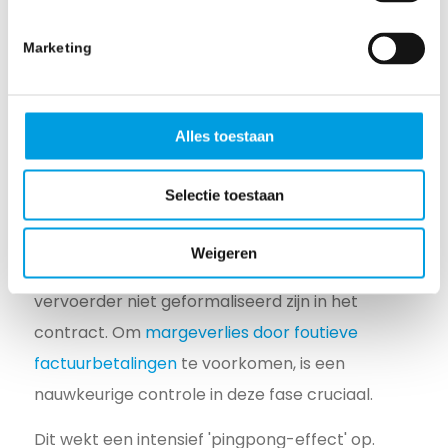
balans
Marketing
Factuurdisputen veroorzaken organisatorische
nevenschade ver buiten de afdeling finance. Het
artikel
Wat is debiteurenadministratie? –
Alles toestaan
Debitan
duidt op verstoringen die ontstaan
wanneer een financieel dossier niet sluitend
Selectie toestaan
gepresenteerd wordt. Administratief
medewerkers blokkeren de openstaande
Weigeren
factuur omdat prijsverschillen met de
vervoerder niet geformaliseerd zijn in het
contract. Om
margeverlies door foutieve
factuurbetalingen
te voorkomen, is een
nauwkeurige controle in deze fase cruciaal.
Dit wekt een intensief 'pingpong-effect' op.