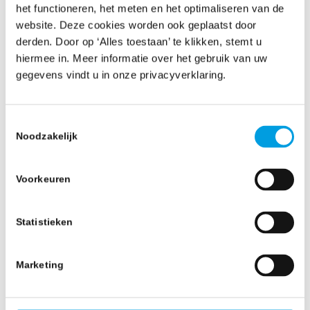
Bunker Adjustment Factors (BAF) en Currency
het functioneren, het meten en het optimaliseren van de
Adjustment Factors (CAF) arriveren in
website. Deze cookies worden ook geplaatst door
derden. Door op ‘Alles toestaan’ te klikken, stemt u
fluctuerende lay-outs. Software presteert
hiermee in. Meer informatie over het gebruik van uw
onder de maat wanneer een tariefverhoging
gegevens vindt u in onze privacyverklaring.
wordt gecommuniceerd als platte tekst in een
e-mail of verborgen zit in een gescande bijlage.
Toestemmingsselectie
Algoritmes lopen vast en weigeren de import uit
Noodzakelijk
te voeren.
Voorkeuren
Hierdoor wordt operationeel personeel
gedwongen om de inkomende tarieven alsnog
Statistieken
handmatig te openen, te corrigeren en in een
leesbaar format om te zetten. Deze
Marketing
voorbereidingsstap maakt de tijdwinst van de
RFQ-tool ongedaan.