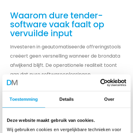
Waarom dure tender-
software vaak faalt op
vervuilde input
Investeren in geautomatiseerde offreringstools
creëert geen versnelling wanneer de brondata
afwijkend blijft. De operationele realiteit toont
aan dat pure softwareoplossingen
disfunctioneren bij ongestructureerde input.
Carriers sturen hun updates nooit in één globaal
Toestemming
Details
Over
geaccepteerd format.
Elk rekenalgoritme of import-script vereist
Deze website maakt gebruik van cookies.
Data Accuracy. Lokale toeslagen, actuele
Wij gebruiken cookies en vergelijkbare technieken voor