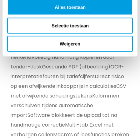
Overzicht van veelvoorkomende
Alles toestaan
carrier-format afwijkingen
Selectie toestaan
Output format carrierBelemmering voor
tender-softwareGevolg voor RFQ-procesTekst
Weigeren
in e-mail bodyGeen kolommen of velden
herkendVolledig handmatig kopiëren door
tender-deskGescande PDF (afbeelding)OCR-
interpretatiefouten bij tariefcijfersDirect risico
op een afwijkende inkoopprijs in calculatiesCSV
met afwijkende scheidingstekensKolommen
verschuiven tijdens automatische
importSoftware blokkeert de upload tot na
handmatige correctieMulti-tab Excel met
verborgen cellenMacro’s of leesfuncties breken