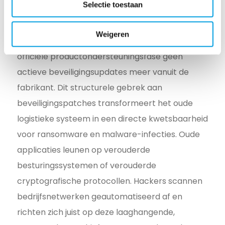
beveiligingslekken als
Selectie toestaan
schadepost
Weigeren
Niet-ondersteunde software ontvangt na de
officiële productondersteuningsfase geen
actieve beveiligingsupdates meer vanuit de
fabrikant. Dit structurele gebrek aan
beveiligingspatches transformeert het oude
logistieke systeem in een directe kwetsbaarheid
voor ransomware en malware-infecties. Oude
applicaties leunen op verouderde
besturingssystemen of verouderde
cryptografische protocollen. Hackers scannen
bedrijfsnetwerken geautomatiseerd af en
richten zich juist op deze laaghangende,