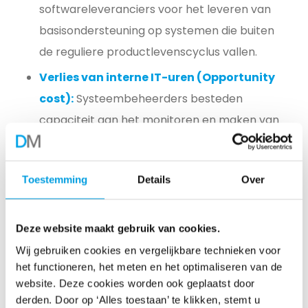
softwareleveranciers voor het leveren van
basisondersteuning op systemen die buiten
de reguliere productlevenscyclus vallen.
Verlies van interne IT-uren (Opportunity
cost):
Systeembeheerders besteden
capaciteit aan het monitoren en maken van
back-ups van systemen die geen deel meer
uitmaken van het primaire proces.
Toestemming
Details
Over
Infrastructuur- en databaselicenties:
Terugkerende kosten voor het in de lucht
Deze website maakt gebruik van cookies.
houden van onderliggende
Wij gebruiken cookies en vergelijkbare technieken voor
databasemanagementsystemen (SQL of
het functioneren, het meten en het optimaliseren van de
Oracle) en besturingssystemen die
website. Deze cookies worden ook geplaatst door
noodzakelijk zijn voor de werking van de
derden. Door op ‘Alles toestaan’ te klikken, stemt u