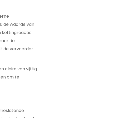
terne
erk de waarde van
n kettingreactie
naar de
lt de vervoerder
n claim van vijftig
gen om te
lieslatende