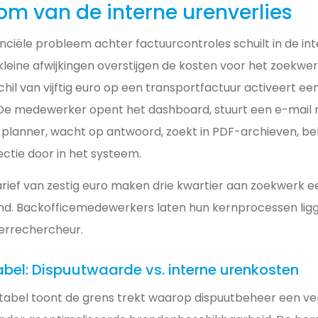
om van de interne urenverlies
anciële probleem achter factuurcontroles schuilt in de in
 kleine afwijkingen overstijgen de kosten voor het zoekw
chil van vijftig euro op een transportfactuur activeert ee
De medewerker opent het dashboard, stuurt een e-mail 
 planner, wacht op antwoord, zoekt in PDF-archieven, be
ctie door in het systeem.
tarief van zestig euro maken drie kwartier aan zoekwerk ee
tend. Backofficemedewerkers laten hun kernprocessen lig
ierrechercheur.
abel: Dispuutwaarde vs. interne urenkosten
abel toont de grens trekt waarop dispuutbeheer een ver