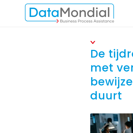
De tij
met ve
bewijze
duurt