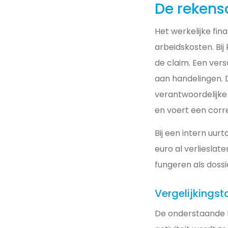
De rekens
Het werkelijke fin
arbeidskosten. Bij
de claim. Een vers
aan handelingen. 
verantwoordelijke
en voert een corre
Bij een intern uur
euro al verliesla
fungeren als doss
Vergelijkingst
De onderstaande t