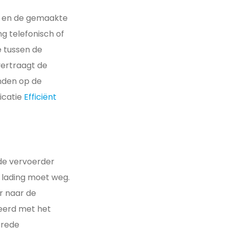
r en de gemaakte
g telefonisch of
e tussen de
vertraagt de
nden op de
icatie
Efficiënt
de vervoerder
n lading moet weg.
r naar de
teerd met het
brede