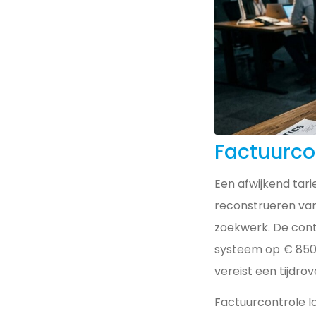
Factuurco
Een afwijkend tari
reconstrueren van
zoekwerk. De contr
systeem op € 850 s
vereist een tijdrov
Factuurcontrole l