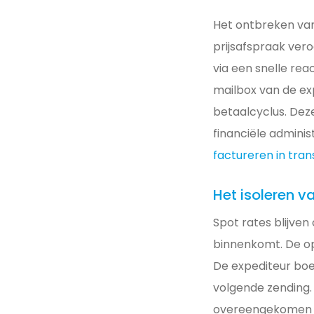
Het ontbreken van
prijsafspraak vero
via een snelle re
mailbox van de ex
betaalcyclus. De
financiële adminis
factureren in trans
Het isoleren v
Spot rates blijve
binnenkomt. De op
De expediteur boe
volgende zending.
overeengekomen ta