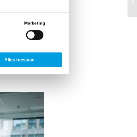
Marketing
oor de
en en terminal
 dit opsplitst.
Alles toestaan
de specifieke