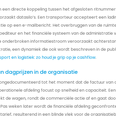
 een directe koppeling tussen het afgesloten ritnumme
orzaakt datasilo’s. Een transporteur accepteert een ladin
actie op een e-mailbericht. Het overbruggen van de ruimt
pediteur en het financiële systeem van de administratie 
ze onderbroken informatiestroom veroorzaakt achtersta
tratie, een dynamiek die ook wordt beschreven in de publ
port en logistiek: zo houd je grip op je cashflow
.
an dagprijzen in de organisatie
n ongedocumenteerd tot het moment dat de factuur van 
erationele afdeling focust op snelheid en capaciteit. Ee
kt de wagen, rondt de commerciële actie af en gaat doo
 Pas weken later wordt de financiële afdeling geconfron
rief, resulterend in een blinde vlek voor de organisatie