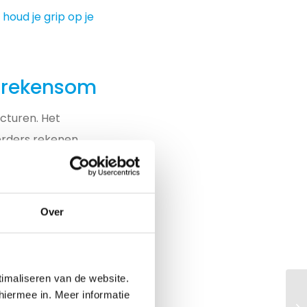
 houd je grip op je
e rekensom
cturen. Het
oerders rekenen
andstoftoeslagen
kingen in de vorm
Over
ller moet
r leggen om te
toedoen van de
timaliseren van de website.
hiermee in. Meer informatie
tiële aanbieding,