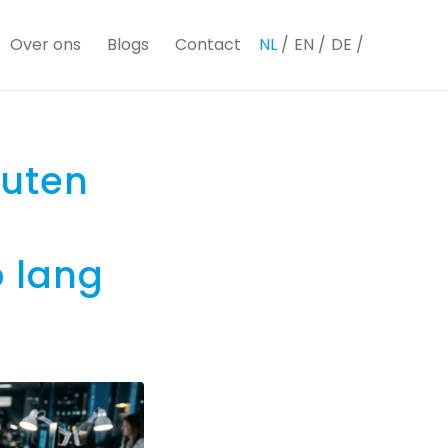
Over ons
Blogs
Contact
NL
EN
DE
puten
o lang