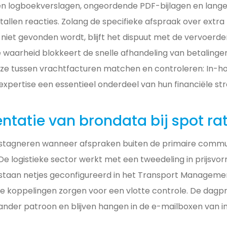
n logboekverslagen, ongeordende PDF-bijlagen en lang
tallen reacties. Zolang de specifieke afspraak over extr
niet gevonden wordt, blijft het dispuut met de vervoerd
 waarheid blokkeert de snelle afhandeling van betalingen
euze tussen vrachtfacturen matchen en controleren: In-h
xpertise een essentieel onderdeel van hun financiële str
ntatie van brondata bij spot ra
 stagneren wanneer afspraken buiten de primaire comm
e logistieke sector werkt met een tweedeling in prijsvor
staan netjes geconfigureerd in het Transport Manageme
 koppelingen zorgen voor een vlotte controle. De dagpri
ander patroon en blijven hangen in de e-mailboxen van in