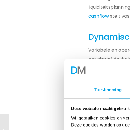
liquiditeitsplannin
cashflow
stelt vas
Dynamisch
Variabele en opera
basistarief dekt s
factoren door die
(BAF) en valutato
van wachttijden bi
Toestemming
Het valideren van 
telematica-data, 
Deze website maakt gebruik
bepalen of de vra
Wij gebruiken cookies en ver
Standaardisatie van
Deze cookies worden ook gepl
opdrachtgever. Spe
Complexe Carrier