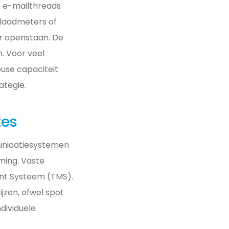
e e-mailthreads
a laadmeters of
er openstaan. De
. Voor veel
ouse capaciteit
ategie.
tes
unicatiesystemen
ming. Vaste
nt Systeem (TMS).
jzen, ofwel spot
dividuele