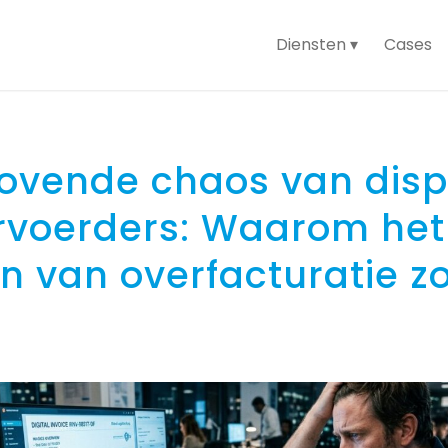
Diensten
Cases
drovende chaos van dis
rvoerders: Waarom het
n van overfacturatie z