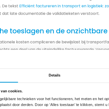
g. De tekst
Efficiënt factureren in transport en logistiek: zo
t dat late documentatie de validatieketen verstoort.
e toeslagen en de onzichtbar
tionele kosten compliceren de bewijslast bij transportfa
lechts een deel van de uiteindelijke factuurwaarde. Verv
 onderhevig zijn aan dagelijkse schommelingen, zoals br
eslagen (CAF). Daarnaast ontstaan er operationele afwij
j terminals en congestietoeslagen in drukke havens.
Details
wachttarieven vereist externe kruiscontroles. Een contro
stempels op vrachtbrieven en GPS-logs naast de factuu
 van cookies.
chtwagen daadwerkelijk drie uur heeft stilgestaan door 
gelijkbare technieken voor het functioneren, het meten en het op
aatst door derden. Door op ‘Alles toestaan’ te klikken, stemt u 
cificaties van vervoerders wijken standaard af van de ini