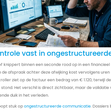
ntrole vast in ongestructureerd
ef knippert binnen een seconde rood op in een financieel
 de afspraak achter deze afwijking kost vervolgens uren 
oller ziet op de factuur een bedrag van € 1.120, terwijl de
tond. Het verschil is direct zichtbaar, maar de validatie v
ende duik in het verleden.
oopt stuk op
ongestructureerde communicatie
. Dossiers